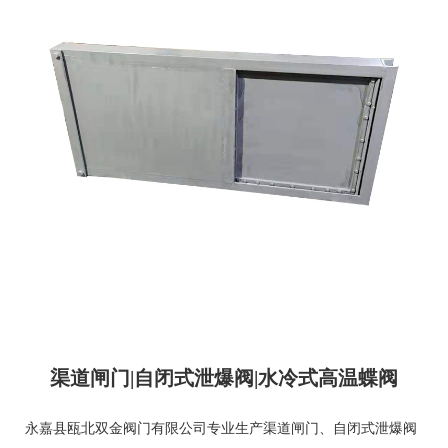
渠道闸门|自闭式泄爆阀|水冷式高温蝶阀
永嘉县瓯北双金阀门有限公司专业生产
渠道闸门
、
自闭式泄爆阀