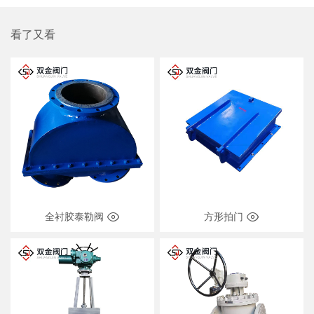
看了又看
全衬胶泰勒阀
方形拍门