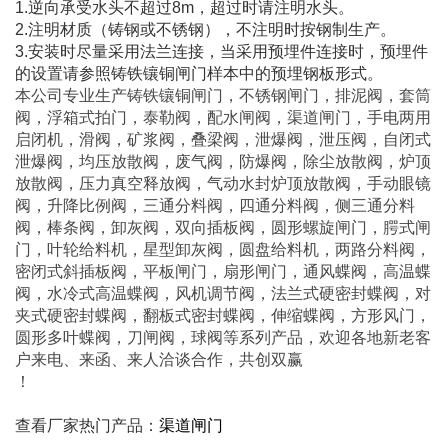
1.逆向承受水头不超过8m，超过时请注明水头。
2.注明材质（铸钢或不锈钢），不注明时按钢制生产。
3.安装时尽量采用法兰连接，当采用预埋件连接时，预埋件
的设置请参照铸铁镶铜闸门样本中的预埋钢板形式。
本公司专业生产铸铁镶铜闸门，不锈钢闸门，排泥阀，套筒
阀，浮箱式拍门，泰勒阀，配水闸阀，渠道闸门，手电两用
启闭机，滑阀，矿浆阀，叠梁阀，泄爆阀，泄压阀，自闭式
泄爆阀，均压放散阀，废气阀，防爆阀，除尘放散阀，炉顶
放散阀，压力真空释放阀，气动水封炉顶放散阀，手动眼镜
阀，升降比例阀，三通分料阀，四通分料阀，侧三通分料
阀，棒条阀，卸灰阀，双向插板阀，圆形螺旋闸门，腭式闸
门，叶轮给料机，星型卸灰阀，圆盘给料机，两路分料阀，
密闭式斜插板阀，平板闸门，扇形闸门，通风蝶阀，高温蝶
阀，水冷式高温蝶阀，风机调节阀，法兰式硬密封蝶阀，对
夹式硬密封蝶阀，翻板式密封蝶阀，伸缩蝶阀，方形风门，
圆形多叶蝶阀，刀闸阀，球阀等系列产品，欢迎各地新老客
户来电、来函、来人洽谈合作，共创双赢
！
查看厂家热门产品：
渠道闸门