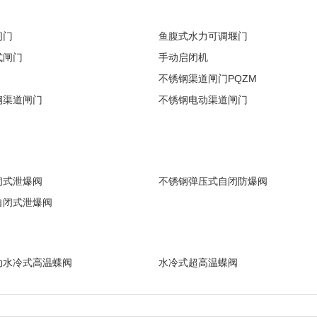
闸门
鱼腹式水力可调堰门
式闸门
手动启闭机
不锈钢渠道闸门PQZM
钢渠道闸门
不锈钢电动渠道闸门
闭式泄爆阀
不锈钢弹压式自闭防爆阀
自闭式泄爆阀
动水冷式高温蝶阀
水冷式超高温蝶阀